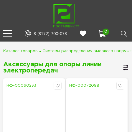
0
8 (8172) 700-078
Каталог товаров
Системы распределения высокого напряж
Аксессуары для опоры линии
электропередач
НФ-00060233
НФ-00072098