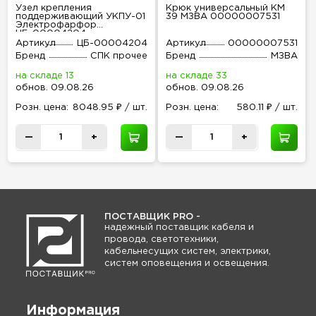
Узел крепления
Крюк универсальный КМ
поддерживающий УКПУ-01
39 МЗВА 00000007531
Электрофарфор
ЦБ-00004204
Артикул
ЦБ-00004204
Артикул
00000007531
Бренд
СПК прочее
Бренд
МЗВА
на складе 13
на складе 33
обнов
.
09.08.26
обнов
.
09.08.26
Розн
.
цена:
8048.95 ₽ / шт.
Розн
.
цена:
580.11 ₽ / шт.
—
+
—
+
ПОСТАВЩИК PRO -
надежный поставщик кабеля и
провода, светотехники,
кабельнесущих систем, электрики,
систем оповещения и освещения.
Информация