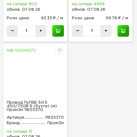
на складе 900
на складе 4999
обнов
.
07.08.26
обнов
.
07.08.26
Розн
.
цена:
93.33 ₽ / м.
Розн
.
цена:
59.78 ₽ / м.
—
+
—
+
НФ-00014272
Провод ПуГВВ 3х1.5
450/750В Б (бухта) (м)
ПромЭл 11855370
Артикул
11855370
Бренд
ПромЭл
на складе 13
обнов
.
07.08.26