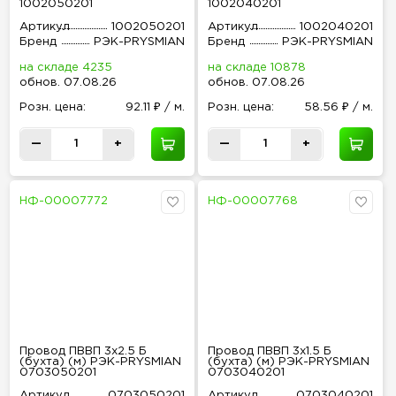
1002050201
1002040201
Артикул
1002050201
Артикул
1002040201
Бренд
РЭК-PRYSMIAN
Бренд
РЭК-PRYSMIAN
на складе 4235
на складе 10878
обнов
.
07.08.26
обнов
.
07.08.26
Розн
.
цена:
92.11 ₽ / м.
Розн
.
цена:
58.56 ₽ / м.
—
+
—
+
НФ-00007772
НФ-00007768
Провод ПВВП 3х2.5 Б
Провод ПВВП 3х1.5 Б
(бухта) (м) РЭК-PRYSMIAN
(бухта) (м) РЭК-PRYSMIAN
0703050201
0703040201
Артикул
0703050201
Артикул
0703040201