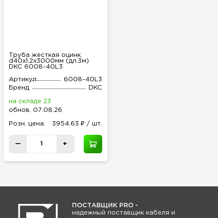
Труба жесткая оцинк.
d40х1.2х3000мм (дл.3м)
DKC 6008-40L3
Артикул
6008-40L3
Бренд
DKC
на складе 23
обнов
.
07.08.26
Розн
.
цена:
3954.63 ₽ / шт.
—
+
ПОСТАВЩИК PRO -
надежный поставщик кабеля и