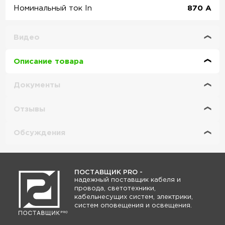
Номинальный ток In
870
А
Видео
Описание товара
Документы
Отзывы
Обсуждения
ПОСТАВЩИК PRO -
надежный поставщик кабеля и
провода, светотехники,
кабельнесущих систем, электрики,
систем оповещения и освещения.