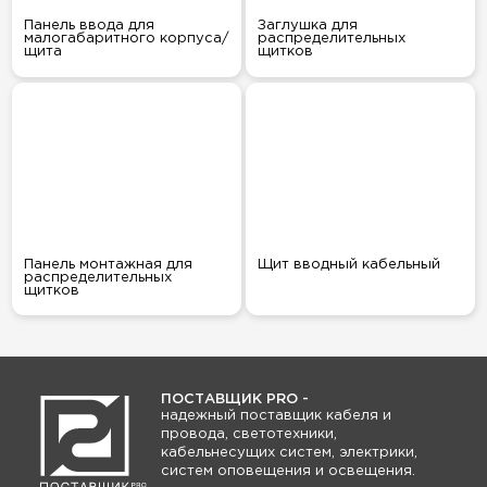
Панель ввода для
Заглушка для
малогабаритного корпуса/
распределительных
щита
щитков
Панель монтажная для
Щит вводный кабельный
распределительных
щитков
ПОСТАВЩИК PRO -
надежный поставщик кабеля и
провода, светотехники,
кабельнесущих систем, электрики,
систем оповещения и освещения.