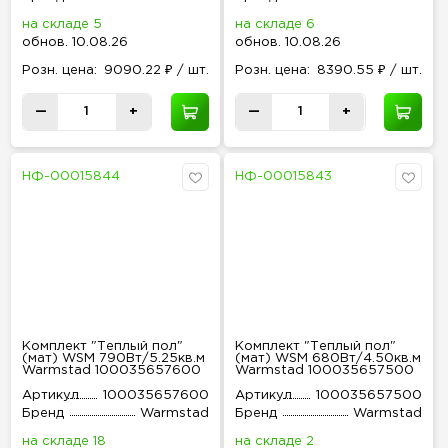
на складе 5
на складе 6
обнов
.
10.08.26
обнов
.
10.08.26
Розн
.
цена:
9090.22 ₽ / шт.
Розн
.
цена:
8390.55 ₽ / шт.
—
+
—
+
НФ-00015844
НФ-00015843
Комплект "Теплый пол"
Комплект "Теплый пол"
(мат) WSM 790Вт/5.25кв.м
(мат) WSM 680Вт/4.50кв.м
Warmstad 100035657600
Warmstad 100035657500
Артикул
100035657600
Артикул
100035657500
Бренд
Warmstad
Бренд
Warmstad
на складе 18
на складе 2