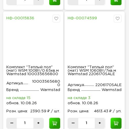
НФ-00015836
НФ-00074599
Комплект "Теплый пол"
Комплект "Теплый пол"
(мат) WSM 100Вт/0.65кв.м
(мат) WSM 1060Вт/7кв.м
Warmstad 100035656800
Warmstad 2206170SALE
10003565680
Артикул
0
Артикул
2206170SALE
Бренд
Warmstad
Бренд
Warmstad
на складе 15
на складе 3
обнов
.
10.08.26
обнов
.
10.08.26
Розн
.
цена:
2390.59 ₽ / шт.
Розн
.
цена:
4613.43 ₽ / уп.
—
+
—
+