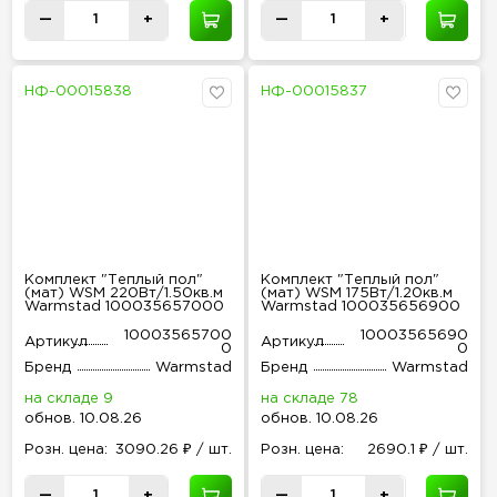
—
+
—
+
НФ-00015838
НФ-00015837
Комплект "Теплый пол"
Комплект "Теплый пол"
(мат) WSM 220Вт/1.50кв.м
(мат) WSM 175Вт/1.20кв.м
Warmstad 100035657000
Warmstad 100035656900
10003565700
10003565690
Артикул
Артикул
0
0
Бренд
Warmstad
Бренд
Warmstad
на складе 9
на складе 78
обнов
.
10.08.26
обнов
.
10.08.26
Розн
.
цена:
3090.26 ₽ / шт.
Розн
.
цена:
2690.1 ₽ / шт.
—
+
—
+