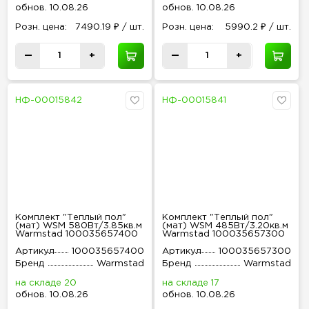
обнов
.
10.08.26
обнов
.
10.08.26
Розн
.
цена:
7490.19 ₽ / шт.
Розн
.
цена:
5990.2 ₽ / шт.
—
+
—
+
НФ-00015842
НФ-00015841
Комплект "Теплый пол"
Комплект "Теплый пол"
(мат) WSM 580Вт/3.85кв.м
(мат) WSM 485Вт/3.20кв.м
Warmstad 100035657400
Warmstad 100035657300
Артикул
100035657400
Артикул
100035657300
Бренд
Warmstad
Бренд
Warmstad
на складе 20
на складе 17
обнов
.
10.08.26
обнов
.
10.08.26