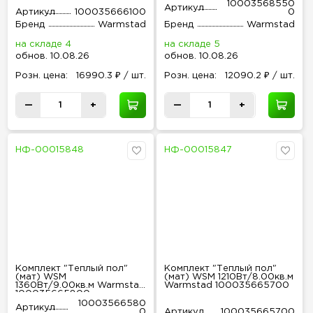
10003568550
Артикул
Артикул
100035666100
0
Бренд
Warmstad
Бренд
Warmstad
на складе 4
на складе 5
обнов
.
10.08.26
обнов
.
10.08.26
Розн
.
цена:
16990.3 ₽ / шт.
Розн
.
цена:
12090.2 ₽ / шт.
—
+
—
+
НФ-00015848
НФ-00015847
Комплект "Теплый пол"
Комплект "Теплый пол"
(мат) WSM
(мат) WSM 1210Вт/8.00кв.м
1360Вт/9.00кв.м Warmstad
Warmstad 100035665700
100035665800
10003566580
Артикул
0
Артикул
100035665700