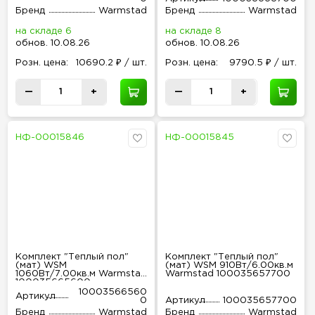
Бренд
Warmstad
Бренд
Warmstad
на складе 6
на складе 8
обнов
.
10.08.26
обнов
.
10.08.26
Розн
.
цена:
10690.2 ₽ / шт.
Розн
.
цена:
9790.5 ₽ / шт.
—
+
—
+
НФ-00015846
НФ-00015845
Комплект "Теплый пол"
Комплект "Теплый пол"
(мат) WSM
(мат) WSM 910Вт/6.00кв.м
1060Вт/7.00кв.м Warmstad
Warmstad 100035657700
100035665600
10003566560
Артикул
0
Артикул
100035657700
Бренд
Warmstad
Бренд
Warmstad