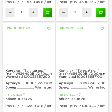
Розн
.
цена:
5190.49 ₽ / шт.
Розн
.
цена:
4590.25 ₽ / шт.
—
+
—
+
НФ-00015840
НФ-00015839
Комплект "Теплый пол"
Комплект "Теплый пол"
(мат) WSM 400Вт/2.70кв.м
(мат) WSM 300Вт/2.00кв.м
Warmstad 100035657200
Warmstad 100035657100
Артикул
100035657200
Артикул
100035657100
Бренд
Warmstad
Бренд
Warmstad
на складе 11
на складе 47
обнов
.
10.08.26
обнов
.
10.08.26
Розн
.
цена:
3990.01 ₽ / шт.
Розн
.
цена:
3490.42 ₽ / шт.