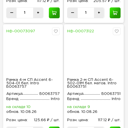
Розн
.
цена:
117.12 ₽ / шт.
Розн
.
цена:
205.57 ₽ / шт.
—
+
—
+
НФ-00073097
НФ-00073122
Рамка 4-м СП Accent 6-
Рамка 2-м СП Accent 6-
504-01 бел. Intro
502-01М бел. матов. Intro
Б0063757
Б0063751
Артикул
Б0063757
Артикул
Б0063751
Бренд
Intro
Бренд
Intro
на складе 10
на складе 9
обнов
.
10.08.26
обнов
.
10.08.26
Розн
.
цена:
125.66 ₽ / шт.
Розн
.
цена:
117.12 ₽ / шт.