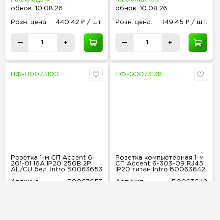
обнов
.
10.08.26
обнов
.
10.08.26
Розн
.
цена:
440.42 ₽ / шт.
Розн
.
цена:
149.45 ₽ / шт.
—
+
—
+
НФ-00073100
НФ-00073138
Розетка 1-м СП Accent 6-
Розетка компьютерная 1-м
201-01 16А IP20 250В 2Р
СП Accent 6-303-09 RJ45
AL/CU бел. Intro Б0063653
IP20 титан Intro Б0063642
Артикул
Б0063653
Артикул
Б0063642
Бренд
Intro
Бренд
Intro
на складе 157
на складе 4
обнов
.
10.08.26
обнов
.
10.08.26