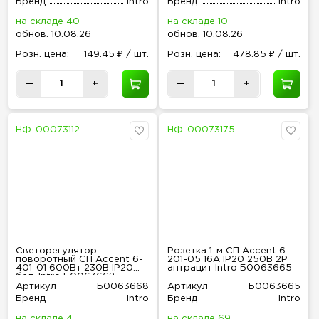
Бренд
Intro
Бренд
Intro
на складе 40
на складе 10
обнов
.
10.08.26
обнов
.
10.08.26
Розн
.
цена:
149.45 ₽ / шт.
Розн
.
цена:
478.85 ₽ / шт.
—
+
—
+
НФ-00073112
НФ-00073175
Светорегулятор
Розетка 1-м СП Accent 6-
поворотный СП Accent 6-
201-05 16А IP20 250В 2P
401-01 600Вт 230В IP20
антрацит Intro Б0063665
бел. Intro Б0063668
Артикул
Б0063668
Артикул
Б0063665
Бренд
Intro
Бренд
Intro
на складе 4
на складе 69