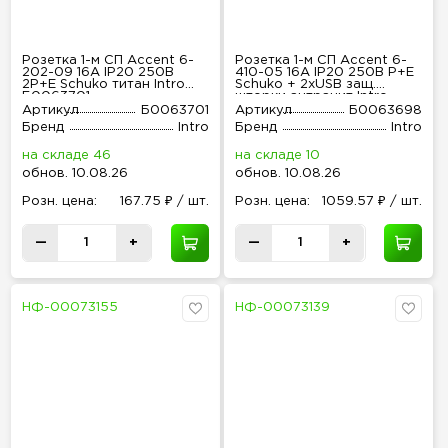
Розетка 1-м СП Accent 6-
Розетка 1-м СП Accent 6-
202-09 16А IP20 250В
410-05 16А IP20 250В P+E
2P+E Schuko титан Intro
Schuko + 2хUSB защ.
Б0063701
шторки антрацит Intro
Б0063698
Артикул
Б0063701
Артикул
Б0063698
Бренд
Intro
Бренд
Intro
на складе 46
на складе 10
обнов
.
10.08.26
обнов
.
10.08.26
Розн
.
цена:
167.75 ₽ / шт.
Розн
.
цена:
1059.57 ₽ / шт.
—
+
—
+
НФ-00073155
НФ-00073139