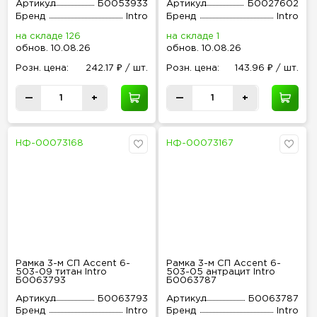
Б0053933
Артикул
Б0053933
Артикул
Б0027602
Бренд
Intro
Бренд
Intro
на складе 126
на складе 1
обнов
.
10.08.26
обнов
.
10.08.26
Розн
.
цена:
242.17 ₽ / шт.
Розн
.
цена:
143.96 ₽ / шт.
—
+
—
+
НФ-00073168
НФ-00073167
Рамка 3-м СП Accent 6-
Рамка 3-м СП Accent 6-
503-09 титан Intro
503-05 антрацит Intro
Б0063793
Б0063787
Артикул
Б0063793
Артикул
Б0063787
Бренд
Intro
Бренд
Intro