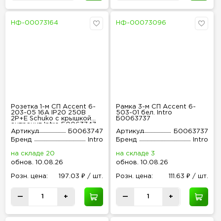
НФ-00073164
НФ-00073096
Розетка 1-м СП Accent 6-
Рамка 3-м СП Accent 6-
203-05 16А IP20 250В
503-01 бел. Intro
2P+E Schuko с крышкой
Б0063737
антрацит Intro Б0063747
Артикул
Б0063747
Артикул
Б0063737
Бренд
Intro
Бренд
Intro
на складе 20
на складе 3
обнов
.
10.08.26
обнов
.
10.08.26
Розн
.
цена:
197.03 ₽ / шт.
Розн
.
цена:
111.63 ₽ / шт.
—
+
—
+