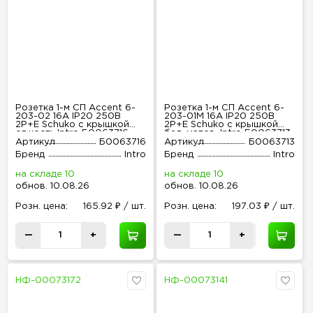
Розетка 1-м СП Accent 6-
Розетка 1-м СП Accent 6-
203-02 16А IP20 250В
203-01М 16А IP20 250В
2P+E Schuko с крышкой
2P+E Schuko с крышкой
сл.кость Intro Б0063716
бел. матов. Intro Б0063713
Артикул
Б0063716
Артикул
Б0063713
Бренд
Intro
Бренд
Intro
на складе 10
на складе 10
обнов
.
10.08.26
обнов
.
10.08.26
Розн
.
цена:
165.92 ₽ / шт.
Розн
.
цена:
197.03 ₽ / шт.
—
+
—
+
НФ-00073172
НФ-00073141