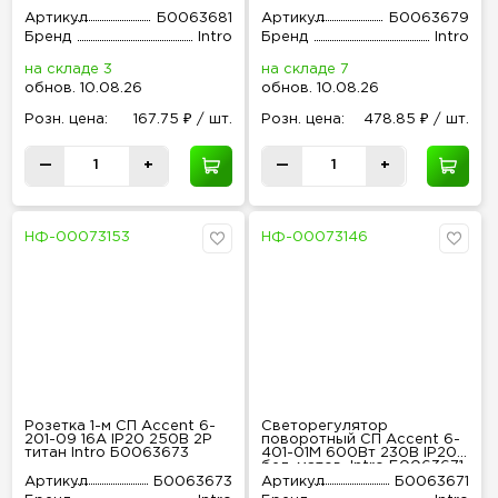
Intro Б0063681
антрацит Intro Б0063679
Артикул
Б0063681
Артикул
Б0063679
Бренд
Intro
Бренд
Intro
на складе 3
на складе 7
обнов
.
10.08.26
обнов
.
10.08.26
Розн
.
цена:
167.75 ₽ / шт.
Розн
.
цена:
478.85 ₽ / шт.
—
+
—
+
НФ-00073153
НФ-00073146
Розетка 1-м СП Accent 6-
Светорегулятор
201-09 16А IP20 250В 2P
поворотный СП Accent 6-
титан Intro Б0063673
401-01М 600Вт 230В IP20
бел. матов. Intro Б0063671
Артикул
Б0063673
Артикул
Б0063671