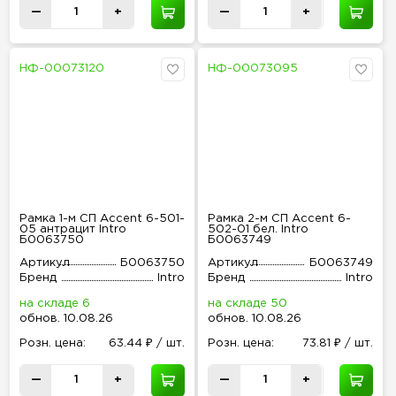
—
+
—
+
НФ-00073120
НФ-00073095
Рамка 1-м СП Accent 6-501-
Рамка 2-м СП Accent 6-
05 антрацит Intro
502-01 бел. Intro
Б0063750
Б0063749
Артикул
Б0063750
Артикул
Б0063749
Бренд
Intro
Бренд
Intro
на складе 6
на складе 50
обнов
.
10.08.26
обнов
.
10.08.26
Розн
.
цена:
63.44 ₽ / шт.
Розн
.
цена:
73.81 ₽ / шт.
—
+
—
+