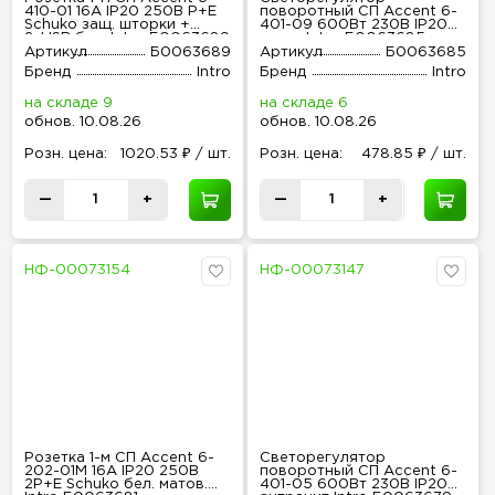
410-01 16А IP20 250В P+E
поворотный СП Accent 6-
Schuko защ. шторки +
401-09 600Вт 230В IP20
2хUSB бел. Intro Б0063689
титан Intro Б0063685
Артикул
Б0063689
Артикул
Б0063685
Бренд
Intro
Бренд
Intro
на складе 9
на складе 6
обнов
.
10.08.26
обнов
.
10.08.26
Розн
.
цена:
1020.53 ₽ / шт.
Розн
.
цена:
478.85 ₽ / шт.
—
+
—
+
НФ-00073154
НФ-00073147
Розетка 1-м СП Accent 6-
Светорегулятор
202-01М 16А IP20 250В
поворотный СП Accent 6-
2P+E Schuko бел. матов.
401-05 600Вт 230В IP20