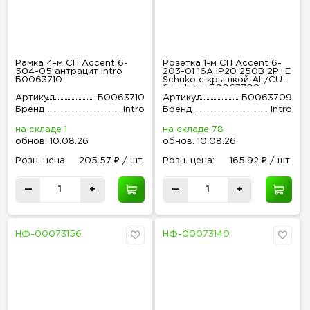
Рамка 4-м СП Accent 6-
Розетка 1-м СП Accent 6-
504-05 антрацит Intro
203-01 16А IP20 250В 2P+E
Б0063710
Schuko с крышкой AL/CU
бел. Intro Б0063709
Артикул
Б0063710
Артикул
Б0063709
Бренд
Intro
Бренд
Intro
на складе 1
на складе 78
обнов
.
10.08.26
обнов
.
10.08.26
Розн
.
цена:
205.57 ₽ / шт.
Розн
.
цена:
165.92 ₽ / шт.
—
+
—
+
НФ-00073156
НФ-00073140