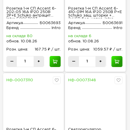
Розетка 1-м СП Accent 6-
Розетка 1-м СП Accent 6-
202-05 16А IP20 250В
410-01М 16А IP20 250В P+E
2P+E Schuko антрацит
Schuko защ. шторки +
Intro Б0063693
2хUSB бел. матов. Intro
Б0063691
Артикул
Б0063693
Артикул
Б0063691
Бренд
Intro
Бренд
Intro
на складе 80
на складе 6
обнов
.
10.08.26
обнов
.
10.08.26
Розн
.
цена:
167.75 ₽ / шт.
Розн
.
цена:
1059.57 ₽ / шт.
—
+
—
+
НФ-00073110
НФ-00073148
Розетка 1-м СП Accent 6-
Светорегулятор