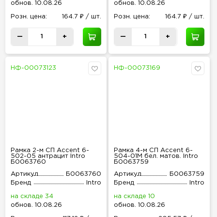
обнов
.
10.08.26
обнов
.
10.08.26
Розн
.
цена:
164.7 ₽ / шт.
Розн
.
цена:
164.7 ₽ / шт.
—
+
—
+
НФ-00073123
НФ-00073169
Рамка 2-м СП Accent 6-
Рамка 4-м СП Accent 6-
502-05 антрацит Intro
504-01М бел. матов. Intro
Б0063760
Б0063759
Артикул
Б0063760
Артикул
Б0063759
Бренд
Intro
Бренд
Intro
на складе 34
на складе 10
обнов
.
10.08.26
обнов
.
10.08.26