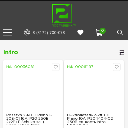
0
8 (8172) 700-078
Intro
НФ-00036081
НФ-00061197
Розетка 2-м СП Plano 1-
Выключатель 2-кл. СП
208-01 16А IP20 250В
Plano 10А IP20 1-104-02
2х2P+E Schuko защ.
250В сл. кость Intro
шторки бел. Intro
Б0027602