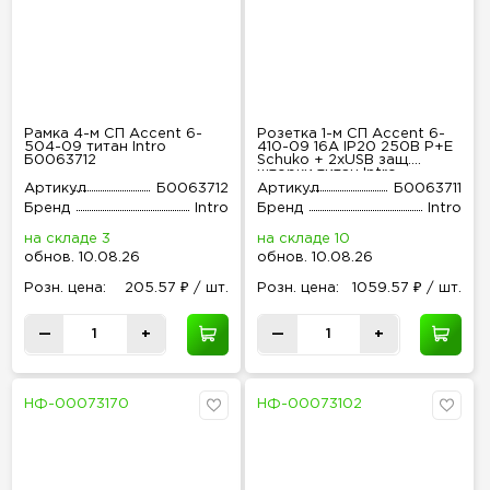
Рамка 4-м СП Accent 6-
Розетка 1-м СП Accent 6-
504-09 титан Intro
410-09 16А IP20 250В P+E
Б0063712
Schuko + 2хUSB защ.
шторки титан Intro
Б0063711
Артикул
Б0063712
Артикул
Б0063711
Бренд
Intro
Бренд
Intro
на складе 3
на складе 10
обнов
.
10.08.26
обнов
.
10.08.26
Розн
.
цена:
205.57 ₽ / шт.
Розн
.
цена:
1059.57 ₽ / шт.
—
+
—
+
НФ-00073170
НФ-00073102