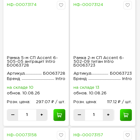
НФ-00073174
НФ-00073124
Рамка 5-м СП Accent 6-
Рамка 2-м СП Accent 6-
505-05 антрацит Intro
502-09 титан Intro
Б0063728
Б0063723
Артикул
Б0063728
Артикул
Б0063723
Бренд
Intro
Бренд
Intro
на складе 10
на складе 13
обнов
.
10.08.26
обнов
.
10.08.26
Розн
.
цена:
297.07 ₽ / шт.
Розн
.
цена:
117.12 ₽ / шт.
—
+
—
+
НФ-00073158
НФ-00073157