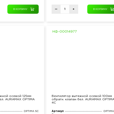
—
+
В КОРЗИНУ
В КОРЗИНУ
НФ-00014977
жной осевой 125мм
Вентилятор вытяжной осевой 100мм
бел. AURAMAX OPTIMA
обратн. клапан бел. AURAMAX OPTIM
4C
OPTIMA 5C
Артикул
OPTIMA