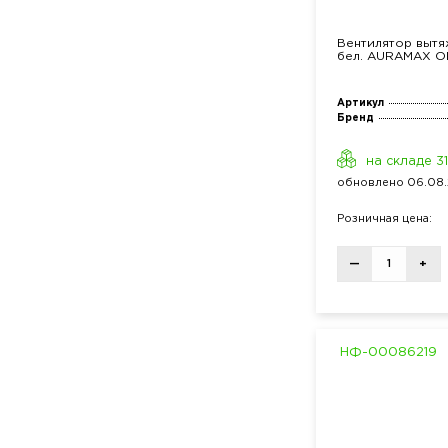
Вентилятор вытя
бел. AURAMAX O
Артикул
Бренд
на складе 3
обнов
лено
06.08.
Розн
ичная
цена:
—
+
НФ-00086219