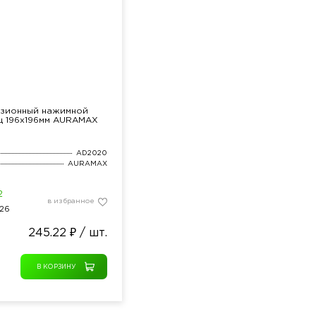
изионный нажимной
ц 196х196мм AURAMAX
AD2020
AURAMAX
2
в избранное
26
245.22 ₽ / шт.
В КОРЗИНУ