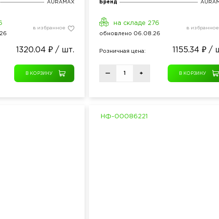
AURAMAX
Бренд
AURA
6
на складе 276
в избранное
в избранное
26
обнов
лено
06.08.26
1320.04 ₽ / шт.
1155.34 ₽ / 
Розн
ичная
цена:
—
+
В КОРЗИНУ
В КОРЗИНУ
НФ-00086221