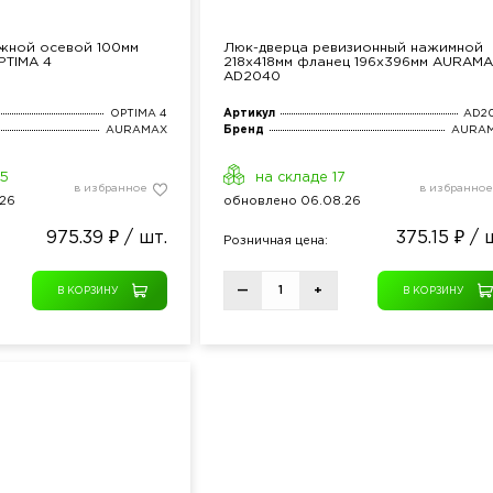
жной осевой 100мм
Люк-дверца ревизионный нажимной
PTIMA 4
218х418мм фланец 196х396мм AURAM
AD2040
OPTIMA 4
Артикул
AD2
AURAMAX
Бренд
AURA
15
на складе 17
в избранное
в избранное
26
обнов
лено
06.08.26
975.39 ₽ / шт.
375.15 ₽ / 
Розн
ичная
цена:
—
+
В КОРЗИНУ
В КОРЗИНУ