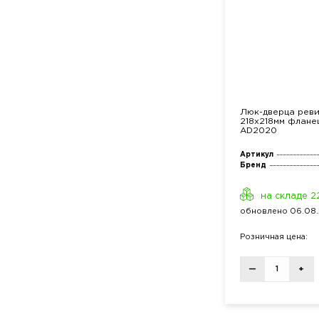
Люк-дверца рев
218х218мм флане
AD2020
Артикул
Бренд
на складе 2
обнов
лено
06.08.
Розн
ичная
цена:
—
+