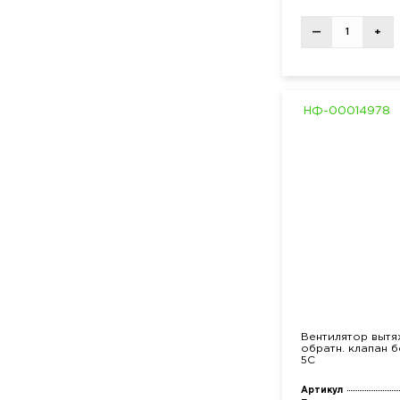
—
+
НФ-00014978
Вентилятор вытя
обратн. клапан 
5C
Артикул