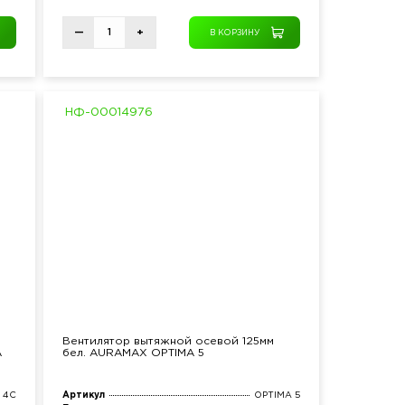
—
+
В КОРЗИНУ
НФ-00014976
Вентилятор вытяжной осевой 125мм
A
бел. AURAMAX OPTIMA 5
 4C
Артикул
OPTIMA 5