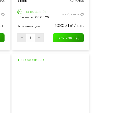
MAX
Бренд
AURAMAX
на складе 91
в избранное
обнов
лено
06.08.26
шт.
1080.31 ₽ / шт.
Розн
ичная
цена:
—
+
В КОРЗИНУ
НФ-00086220