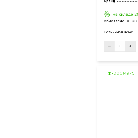
Бренд
на складе 2
обнов
лено
06.08.
Розн
ичная
цена:
—
+
НФ-00014975