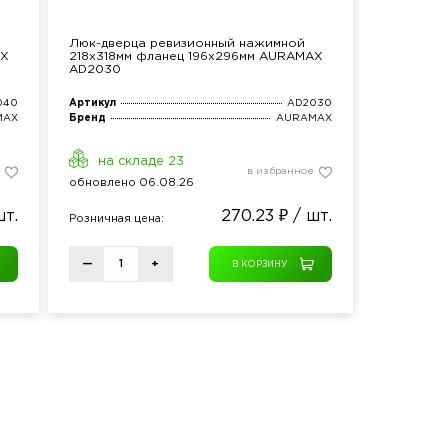
Люк-дверца ревизионный нажимной
AX
218х318мм фланец 196х296мм AURAMAX
AD2030
040
Артикул
AD2030
MAX
Бренд
AURAMAX
на складе 23
в избранное
обнов
лено
06.08.26
шт.
270.23 ₽ / шт.
Розн
ичная
цена:
—
+
В КОРЗИНУ