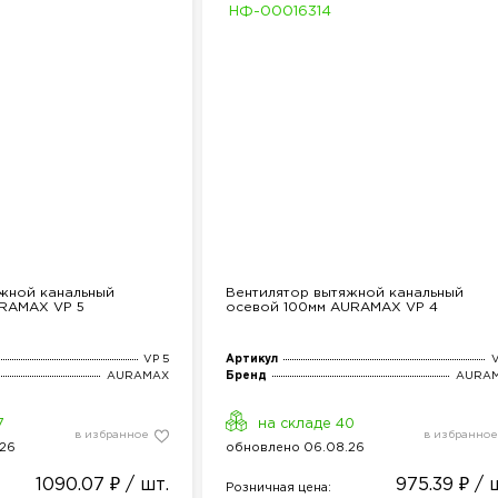
НФ-00016314
жной канальный
Вентилятор вытяжной канальный
URAMAX VP 5
осевой 100мм AURAMAX VP 4
VP 5
Артикул
V
AURAMAX
Бренд
AURA
7
на складе 40
в избранное
в избранное
26
обнов
лено
06.08.26
1090.07 ₽ / шт.
975.39 ₽ / 
Розн
ичная
цена: