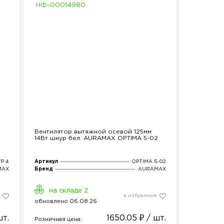
НФ-00014980
Вентилятор вытяжной осевой 125мм
14Вт шнур бел. AURAMAX OPTIMA 5-02
P 4
Артикул
OPTIMA 5-02
MAX
Бренд
AURAMAX
на складе 2
в избранное
обнов
лено
06.08.26
шт.
1650.05 ₽ / шт.
Розн
ичная
цена: